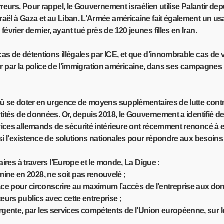
eurs. Pour rappel, le Gouvernement israélien utilise Palantir depu
aël à Gaza et au Liban. L’Armée américaine fait également un usa
rier dernier, ayant tué près de 120 jeunes filles en Iran.
 de détentions illégales par ICE, et que d’innombrable cas de vio
ntir par la police de l’immigration américaine, dans ses campagnes
dû se doter en urgence de moyens supplémentaires de lutte contre
ités de données. Or, depuis 2018, le Gouvernement a identifié des
ces allemands de sécurité intérieure ont récemment renoncé à emp
nsi l’existence de solutions nationales pour répondre aux besoin
aires à travers l’Europe et le monde, La Digue :
mine en 2028, ne soit pas renouvelé ;
 pour circonscrire au maximum l’accès de l’entreprise aux donné
teurs publics avec cette entreprise ;
gente, par les services compétents de l’Union européenne, sur les 