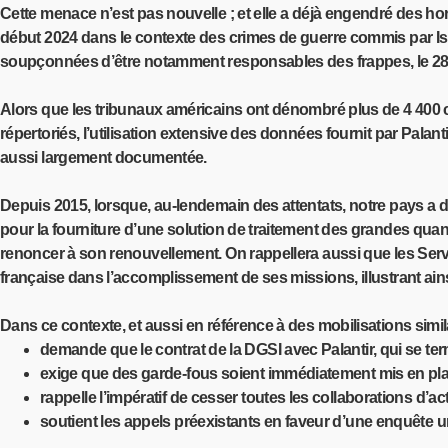
Cette menace n’est pas nouvelle ; et elle a déjà engendré des horr
début 2024 dans le contexte des crimes de guerre commis par Isr
soupçonnées d’être notamment responsables des frappes, le 28 fév
Alors que les tribunaux américains ont dénombré plus de 4 400 cas
répertoriés, l’utilisation extensive des données fournit par Pala
aussi largement documentée.
Depuis 2015, lorsque, au-lendemain des attentats, notre pays a 
pour la fourniture d’une solution de traitement des grandes quant
renoncer à son renouvellement. On rappellera aussi que les Servi
française dans l’accomplissement de ses missions, illustrant ai
Dans ce contexte, et aussi en référence à des mobilisations simil
demande que le contrat de la DGSI avec Palantir, qui se ter
exige que des garde-fous soient immédiatement mis en place
rappelle l’impératif de cesser toutes les collaborations d’ac
soutient les appels préexistants en faveur d’une enquête ur