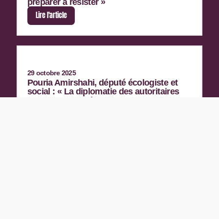
préparer à résister »
Lire l'article
29 octobre 2025
Pouria Amirshahi, député écologiste et
social : « La diplomatie des autoritaires
est notre ennemie »
Lire l'article
27 Juin 2025
Construire une nouvelle donne
progressiste internationale, par Pouria
Amirshahi
Lire l'article