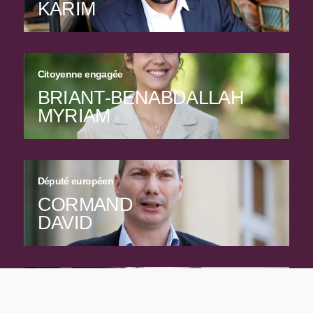
KARIM
Citoyenne engagée
BRIANT-BENABDALLAH
MYRIAM
Député européen
CORMAND
DAVID
Auteur-compositeur
ROCÉ