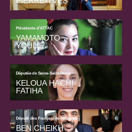
PIERRE-YVES
Présidente dʼATTAC
YAMAMOTO
YOULIE
Députée de Seine-Saint-Denis
KELOUA HACHI
FATIHA
Député des Français de l’étranger
BEN CHEIKH