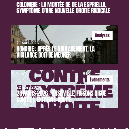
COLOMBIE : LA MONTÉE DE DE LA ESPRIELLA,
SYMPTÔME D’UNE NOUVELLE DROITE RADICALE
Analyses
21 avril 2026
HONGRIE : APRÈS LE SOULAGEMENT, LA
VIGILANCE DOIT DEMEURER
Événements
22 mars 2026
28 MARS 2026 – ENSEMBLE, FAISONS DIGUE
CONTRE L’EXTRÊME-DROITE