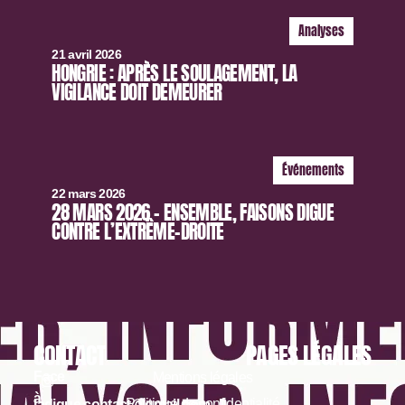
Analyses
21 avril 2026
HONGRIE : APRÈS LE SOULAGEMENT, LA
VIGILANCE DOIT DEMEURER
Événements
22 mars 2026
28 MARS 2026 – ENSEMBLE, FAISONS DIGUE
CONTRE L’EXTRÊME-DROITE
CONTACT
PAGES LÉGALES
Face
Mentions légales
à
Politique de confidentialité
ladigue.contact@gmail.com