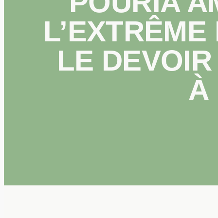
POURIA AM
L’EXTRÊME 
LE DEVOIR
À