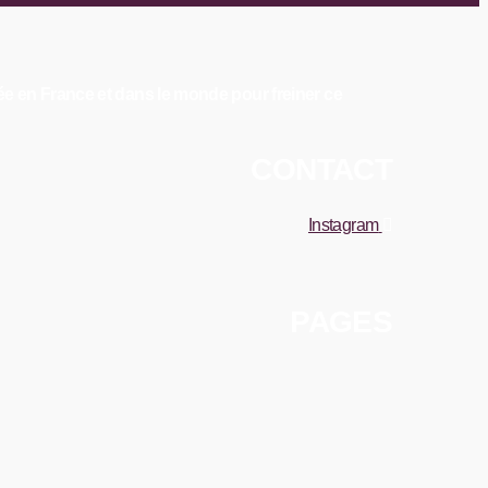
ée en France et dans le monde pour freiner ce
CONTACT
Instagram
PAGES