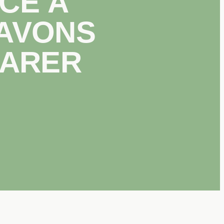
ACE À
 AVONS
PARER