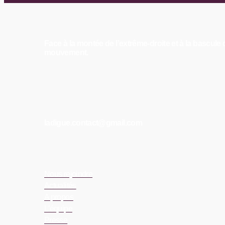
Face à la montée de l’extrême-droite et à la bascu
mouvement.
ladigue.contact@gmail.com
Nous rejoindre
Actualités
A propos
L'équipe
Presse